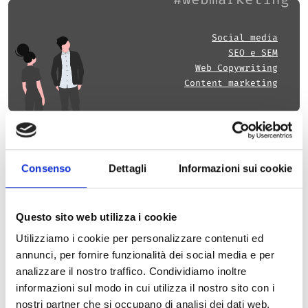
Social media
SEO e SEM
Web Copywriting
Content marketing
Consenso
Dettagli
Informazioni sui cookie
Ci occupiamo dell’intera “filiera” del Web Marketing, dal Search
Engine Marketing (SEM) alla SEO (Search Engine Optimization), alla
Questo sito web utilizza i cookie
SEA (Search Engine Advertising), al Web Copywriting e Content
Utilizziamo i cookie per personalizzare contenuti ed
Marketing.
annunci, per fornire funzionalità dei social media e per
Aiutiamo i nostri clienti che vogliono sfruttare i canali della rete per
analizzare il nostro traffico. Condividiamo inoltre
comunicare, creare e gestire relazioni, interagire con il target e fare
informazioni sul modo in cui utilizza il nostro sito con i
marketing in modo nuovo ed efficace.
nostri partner che si occupano di analisi dei dati web,