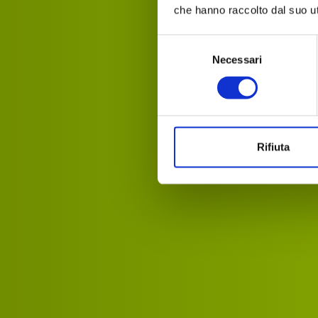
che hanno raccolto dal suo uti
Selezione
Necessari
del
consenso
Rifiuta