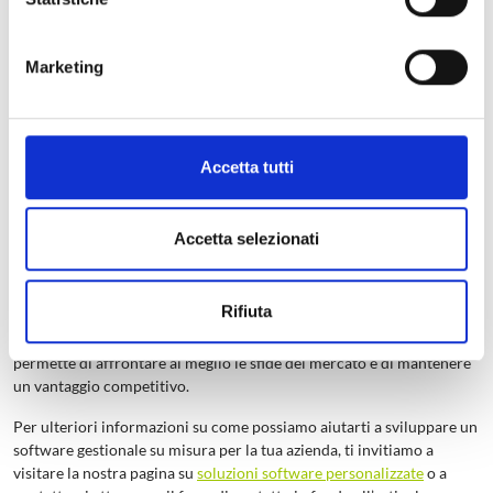
riducono la necessità di manodopera, diminuendo così i
costi operativi complessivi.
Aumento dei Ricavi
: Migliorando l’efficienza e la
Marketing
produttività, la tua azienda può incrementare i ricavi.
Ritorno sull’Investimento (ROI)
: Un software su misura
porta a un ROI più elevato rispetto alle soluzioni
preconfezionate, grazie alla sua capacità di adattarsi alle tue
necessità specifiche.
Accetta tutti
Accetta selezionati
Conclusione
Un
software gestionale su misura
è un investimento strategico per
Rifiuta
qualsiasi azienda che desidera ottimizzare i propri processi e
aumentare la produttività. La scelta di una soluzione personalizzata
permette di affrontare al meglio le sfide del mercato e di mantenere
un vantaggio competitivo.
Per ulteriori informazioni su come possiamo aiutarti a sviluppare un
software gestionale su misura per la tua azienda, ti invitiamo a
visitare la nostra pagina su
soluzioni software personalizzate
o a