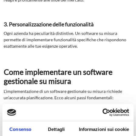
3. Personalizzazione delle funzionalità
Ogni azienda ha peculiarità distintive. Un software su misura
permette di implementare funzionalità specifiche che rispondono
esattamente alle tue esigenze operative.
Come implementare un software
gestionale su misura
L’implementazione di un software gestionale su misura richiede
un’accurata pianificazione. Ecco alcuni passi fondamentali:
Analisi delle Necessità
: Identifica chiaramente le tue
esigenze aziendali e determina quali processi necessitano di
automazione.
Sviluppo e Test
: Collabora con un team di sviluppo per
Consenso
Dettagli
Informazioni sui cookie
creare e testare il software, assicurandoti che tutte le