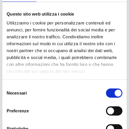
funzionalità soddisfino i requisiti.
Formazione del Personale
: Assicurati che il tuo team sia
Questo sito web utilizza i cookie
adeguatamente formato per utilizzare il nuovo sistema.
Monitoraggio Continuo
: Valuta costantemente le
Utilizziamo i cookie per personalizzare contenuti ed
prestazioni del software per apportare miglioramenti e
annunci, per fornire funzionalità dei social media e per
aggiornamenti.
analizzare il nostro traffico. Condividiamo inoltre
informazioni sul modo in cui utilizza il nostro sito con i
Per ulteriori dettagli su come procedere con l’implementazione di
nostri partner che si occupano di analisi dei dati web,
un software gestionale su misura, puoi scriverci dalla pagina
contatti
.
pubblicità e social media, i quali potrebbero combinarle
con altre informazioni che ha fornito loro o che hanno
raccolto dal suo utilizzo dei loro servizi.
Vantaggi economici di un software
Selezione
gestionale su misura
Necessari
del
Investire in un sistema gestionale su misura può sembrare
consenso
inizialmente oneroso, ma i benefici economici a lungo termine sono
Preferenze
significativi:
Riduzione dei Costi Operativi
: I processi automatizzati
Statistiche